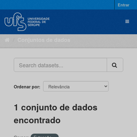
Pular
Entrar
para
o
Toggl
conteúdo
naviga
Conjuntos de dados
Ordenar por
1 conjunto de dados
encontrado