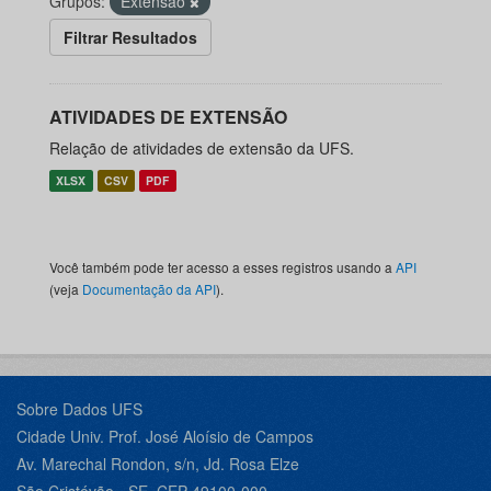
Grupos:
Extensão
Filtrar Resultados
ATIVIDADES DE EXTENSÃO
Relação de atividades de extensão da UFS.
XLSX
CSV
PDF
Você também pode ter acesso a esses registros usando a
API
(veja
Documentação da API
).
Sobre Dados UFS
Cidade Univ. Prof. José Aloísio de Campos
Av. Marechal Rondon, s/n, Jd. Rosa Elze