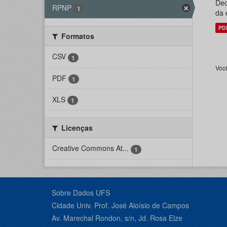
Dec
RPNP
1
da 
PD
Formatos
CSV
1
Voc
PDF
1
XLS
1
Licenças
Creative Commons At...
1
Sobre Dados UFS
Cidade Univ. Prof. José Aloísio de Campos
Av. Marechal Rondon, s/n, Jd. Rosa Elze