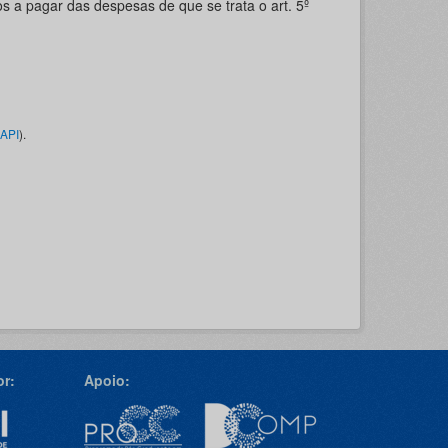
s a pagar das despesas de que se trata o art. 5º
API
).
r:
Apoio: