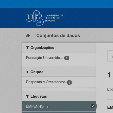
Pular
para
o
conteúdo
Conjuntos de dados
Organizações
Fundação Universida...
1
Grupos
1
Despesas e Orçamentos
1
Eti
Etiquetas
EMPENHO
EM
1