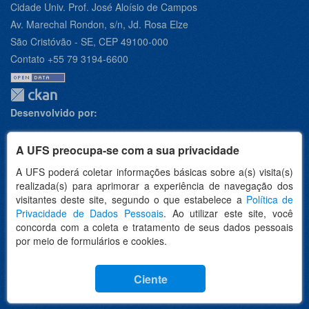
Cidade Univ. Prof. José Aloísio de Campos
Av. Marechal Rondon, s/n, Jd. Rosa Elze
São Cristóvão - SE, CEP 49100-000
Contato +55 79 3194-6600
Desenvolvido por:
A UFS preocupa-se com a sua privacidade
A UFS poderá coletar informações básicas sobre a(s) visita(s)
Apoio:
realizada(s) para aprimorar a experiência de navegação dos
visitantes deste site, segundo o que estabelece a
Política de
Privacidade de Dados Pessoais
. Ao utilizar este site, você
concorda com a coleta e tratamento de seus dados pessoais
por meio de formulários e cookies.
Idioma
Ciente