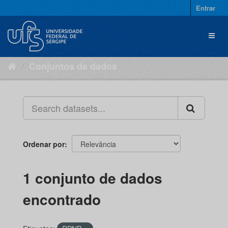
Pular
Entrar
para
o
Toggl
conteúdo
naviga
Conjuntos de dados
Ordenar por
1 conjunto de dados
encontrado