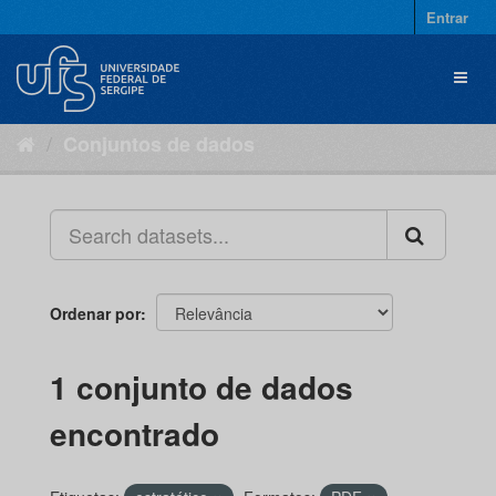
Pular
Entrar
para
o
Toggl
conteúdo
naviga
Conjuntos de dados
Ordenar por
1 conjunto de dados
encontrado