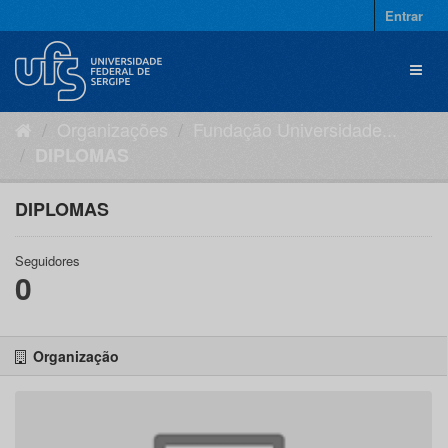
Pular
Entrar
para
o
Toggl
conteúdo
naviga
Organizações
Fundação Universidade...
DIPLOMAS
DIPLOMAS
Seguidores
0
Organização