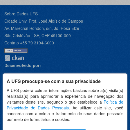
Sobre Dados UFS
Cidade Univ. Prof. José Aloísio de Campos
Av. Marechal Rondon, s/n, Jd. Rosa Elze
São Cristóvão - SE, CEP 49100-000
Contato +55 79 3194-6600
Desenvolvido por:
A UFS preocupa-se com a sua privacidade
A UFS poderá coletar informações básicas sobre a(s) visita(s)
Apoio:
realizada(s) para aprimorar a experiência de navegação dos
visitantes deste site, segundo o que estabelece a
Política de
Privacidade de Dados Pessoais
. Ao utilizar este site, você
concorda com a coleta e tratamento de seus dados pessoais
por meio de formulários e cookies.
Idioma