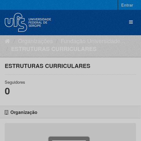
Pular
Entrar
para
o
Toggl
conteúdo
naviga
Organizações
Fundação Universidade...
ESTRUTURAS CURRICULARES
ESTRUTURAS CURRICULARES
Seguidores
0
Organização