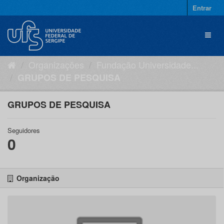
Pular
Entrar
para
o
Toggl
conteúdo
naviga
Organizações
Fundação Universidade...
GRUPOS DE PESQUISA
GRUPOS DE PESQUISA
Seguidores
0
Organização