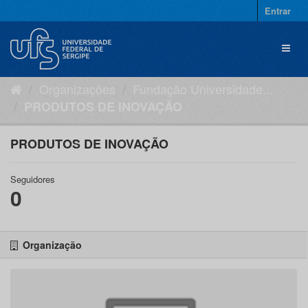
Pular
Entrar
para
o
Toggl
conteúdo
naviga
Organizações
Fundação Universidade...
PRODUTOS DE INOVAÇÃO
PRODUTOS DE INOVAÇÃO
Seguidores
0
Organização