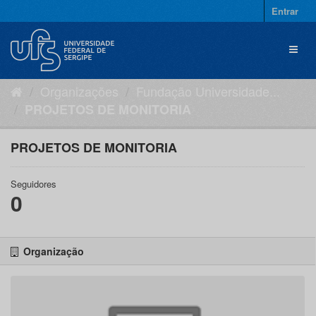
Pular
Entrar
para
o
Toggl
conteúdo
naviga
Organizações
Fundação Universidade...
PROJETOS DE MONITORIA
PROJETOS DE MONITORIA
Seguidores
0
Organização