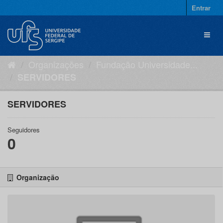
Pular
Entrar
para
o
Toggl
conteúdo
naviga
Organizações
Fundação Universidade...
SERVIDORES
SERVIDORES
Seguidores
0
Organização