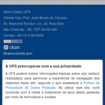
Sobre Dados UFS
Cidade Univ. Prof. José Aloísio de Campos
Av. Marechal Rondon, s/n, Jd. Rosa Elze
São Cristóvão - SE, CEP 49100-000
Contato +55 79 3194-6600
Desenvolvido por:
A UFS preocupa-se com a sua privacidade
A UFS poderá coletar informações básicas sobre a(s) visita(s)
Apoio:
realizada(s) para aprimorar a experiência de navegação dos
visitantes deste site, segundo o que estabelece a
Política de
Privacidade de Dados Pessoais
. Ao utilizar este site, você
concorda com a coleta e tratamento de seus dados pessoais
por meio de formulários e cookies.
Idioma